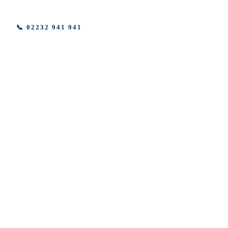
📞 02232 941 941