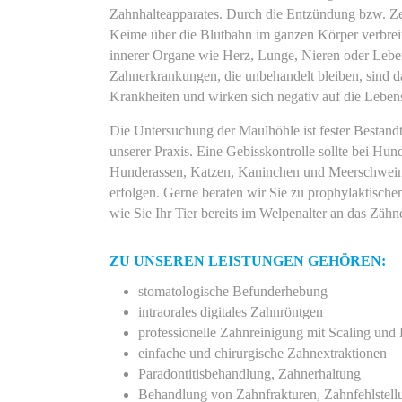
Zahnhalteapparates. Durch die Entzündung bzw. Z
Keime über die Blutbahn im ganzen Körper verbrei
innerer Organe wie Herz, Lunge, Nieren oder Leber
Zahnerkrankungen, die unbehandelt bleiben, sind da
Krankheiten und wirken sich negativ auf die Leben
Die Untersuchung der Maulhöhle ist fester Bestandt
unserer Praxis. Eine Gebisskontrolle sollte bei Hu
Hunderassen, Katzen, Kaninchen und Meerschwein
erfolgen. Gerne beraten wir Sie zu prophylaktisc
wie Sie Ihr Tier bereits im Welpenalter an das Zä
ZU UNSEREN LEISTUNGEN GEHÖREN:
stomatologische Befunderhebung
intraorales digitales Zahnröntgen
professionelle Zahnreinigung mit Scaling und 
einfache und chirurgische Zahnextraktionen
Paradontitisbehandlung, Zahnerhaltung
Behandlung von Zahnfrakturen, Zahnfehlstel