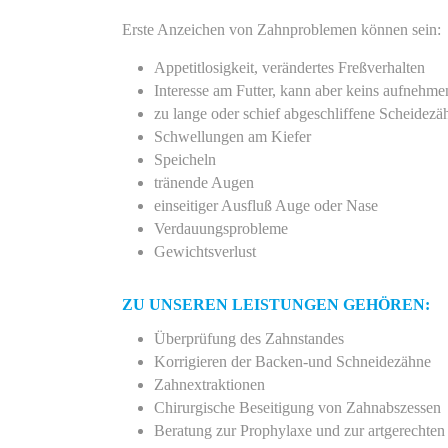
Erste Anzeichen von Zahnproblemen können sein:
Appetitlosigkeit, verändertes Freßverhalten
Interesse am Futter, kann aber keins aufnehme
zu lange oder schief abgeschliffene Scheidezä
Schwellungen am Kiefer
Speicheln
tränende Augen
einseitiger Ausfluß Auge oder Nase
Tierärztliche Praxis Dr. Marco Atzeni
Verdauungsprobleme
Pingsdorfer Straße 52–54
Gewichtsverlust
50321 Brühl
ZU UNSEREN LEISTUNGEN GEHÖREN:
02232 941 941
Überprüfung des Zahnstandes
Korrigieren der Backen-und Schneidezähne
Zahnextraktionen
Chirurgische Beseitigung von Zahnabszessen
Beratung zur Prophylaxe und zur artgerechte