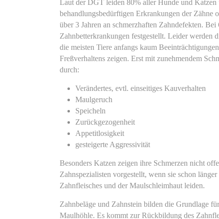
Laut der DGT leiden 80% aller Hunde und Katzen 
behandlungsbedürftigen Erkrankungen der Zähne od
über 3 Jahren an schmerzhaften Zahndefekten. Bei 
Zahnbetterkrankungen festgestellt. Leider werden die
die meisten Tiere anfangs kaum Beeinträchtigungen
Freßverhaltens zeigen. Erst mit zunehmendem Schm
durch:
Verändertes, evtl. einseitiges Kauverhalten
Maulgeruch
Speicheln
Zurückgezogenheit
Appetitlosigkeit
gesteigerte Aggressivität
Besonders Katzen zeigen ihre Schmerzen nicht of
Zahnspezialisten vorgestellt, wenn sie schon läng
Zahnfleisches und der Maulschleimhaut leiden.
Zahnbeläge und Zahnstein bilden die Grundlage für
Maulhöhle. Es kommt zur Rückbildung des Zahnfle