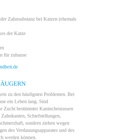
der Zahnsubstanz bei Katzen (ehemals
xes der Katze
rn
n für zuhause
ndheit.de
SÄUGERN
ern zu den häufigsten Problemen. Bei
ne ein Leben lang. Sind
die Zucht bestimmter Kaninchenrassen
n Zahnkanten, Schiefstellungen,
 schmerzhaft, sondern ziehen wegen
gen des Verdauungsapparates und des
ich werden können.