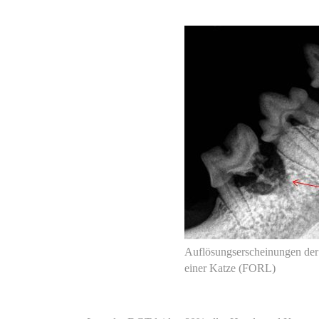
Auflösungserscheinungen der
einer Katze (FORL)