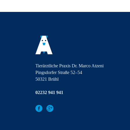
TIERFOTOSHOOTING
Im Rahmen unserer Jubiläumsfeier fand am
18.06.2016 erstmals ein Tierfoto-Shooting in
der Praxis statt: ein
weiterlesen ...
Tierärztliche Praxis Dr. Marco Atzeni
Pingsdorfer Straße 52–54
50321 Brühl
02232 941 941